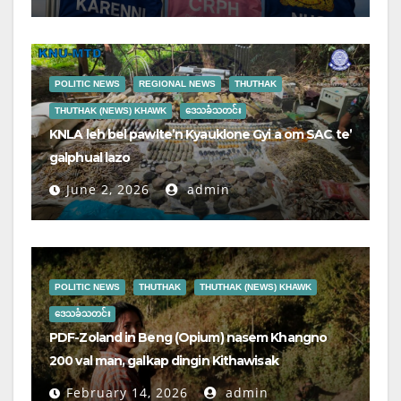
POLITIC NEWS
REGIONAL NEWS
THUTHAK
THUTHAK (NEWS) KHAWK
ဒေသခံသတင်း
KNLA leh bel pawlte’n Kyauklone Gyi a om SAC te’
galphual lazo
June 2, 2026
admin
POLITIC NEWS
THUTHAK
THUTHAK (NEWS) KHAWK
ဒေသခံသတင်း
PDF-Zoland in Beng (Opium) nasem Khangno
200 val man, galkap dingin Kithawisak
February 14, 2026
admin