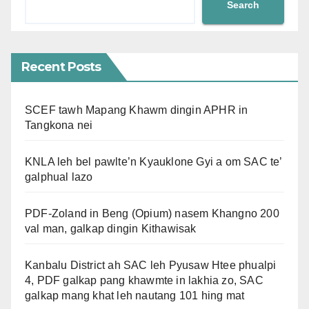
Search
Recent Posts
SCEF tawh Mapang Khawm dingin APHR in
Tangkona nei
KNLA leh bel pawlte’n Kyauklone Gyi a om SAC te’
galphual lazo
PDF-Zoland in Beng (Opium) nasem Khangno 200
val man, galkap dingin Kithawisak
Kanbalu District ah SAC leh Pyusaw Htee phualpi
4, PDF galkap pang khawmte in lakhia zo, SAC
galkap mang khat leh nautang 101 hing mat