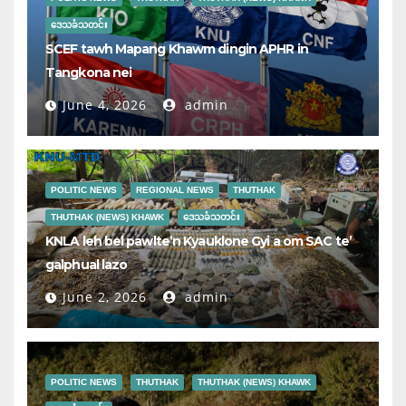
ဒေသခံသတင်း
SCEF tawh Mapang Khawm dingin APHR in
Tangkona nei
June 4, 2026
admin
POLITIC NEWS
REGIONAL NEWS
THUTHAK
THUTHAK (NEWS) KHAWK
ဒေသခံသတင်း
KNLA leh bel pawlte’n Kyauklone Gyi a om SAC te’
galphual lazo
June 2, 2026
admin
POLITIC NEWS
THUTHAK
THUTHAK (NEWS) KHAWK