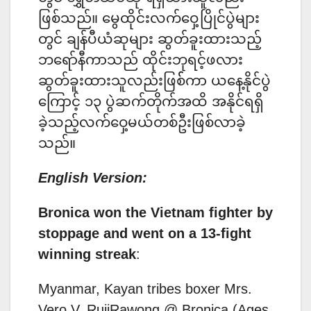
ဖြစ်သည်။ မွေထိုင်းလက်ဝှေ့ပြိုင်ပွဲများ
တွင် ချန်ပီယံဆုများ ဆွတ်ခူးထားသည့်
ဘရော်နီကာသည် ထိုင်းဘုရင့်ဖလား
ဆွတ်ခူးထားသူလည်းဖြစ််ကာ ယနေ့နိုင်ပွဲ
ကြောင့် ၁၃ ပွဲဆက်တိုက်အထိ အနိုင်ရရှိ
ခဲ့သည့်လက်ဝှေ့မယ်တစ်ဦးဖြစ်လာခဲ့
သည်။
English Version:
Bronica won the Vietnam fighter by
stoppage and went on a 13-fight
winning streak
:
Myanmar, Kayan tribes boxer Mrs.
Vero V. RujiRawong @ Bronica (Ages