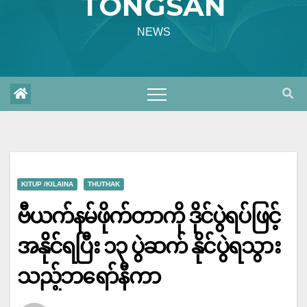
TONGSAN
NEWS
KITUP /KILAINA
THUTHAK
ဗီယက်နမ်ဖိုက်တာကို ဒိုင်ပွဲရပ်ဖြင့်
အနိုင်ရပြီး ၁၃ ပွဲဆက် နိုင်ပွဲရသွား
သည့်ဘရော်နီကာ