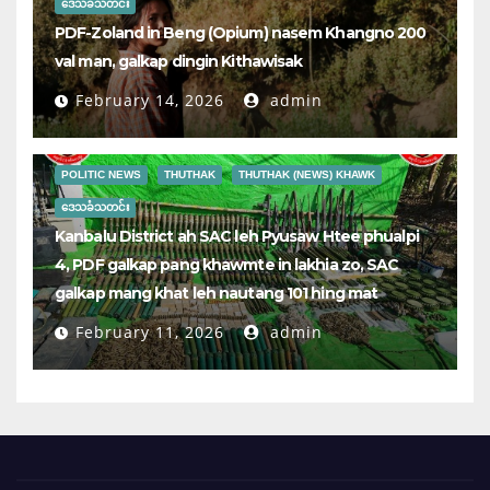
ဒေသခံသတင်း
PDF-Zoland in Beng (Opium) nasem Khangno 200
val man, galkap dingin Kithawisak
February 14, 2026
admin
POLITIC NEWS
THUTHAK
THUTHAK (NEWS) KHAWK
ဒေသခံသတင်း
Kanbalu District ah SAC leh Pyusaw Htee phualpi
4, PDF galkap pang khawmte in lakhia zo, SAC
galkap mang khat leh nautang 101 hing mat
February 11, 2026
admin