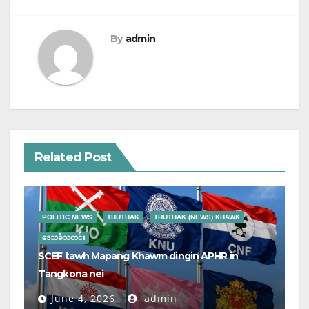
By
admin
Related Post
POLITIC NEWS
THUTHAK
THUTHAK (NEWS) KHAWK
ဒေသခံသတင်း
SCEF tawh Mapang Khawm dingin APHR in
Tangkona nei
June 4, 2026
admin