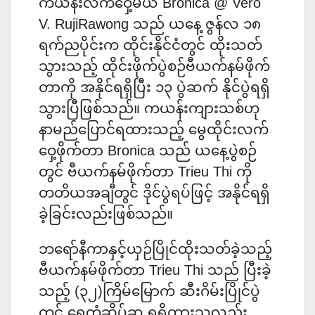
ကယန်းလက်ဝှေ့မယ် Bronica @ Vero
V. RujiRawong သည် ယနေ့ ဇွန်လ ၁၈
ရက်ညပိုင်းက ထိုင်းနိုင်ငံတွင် ထိုးသတ်
သွားသည့် ထိုင်းဖိုက်ပွဲစဉ်ဗီယက်နမ်ဖိုက်
တာကို အနိုင်ရရှိပြီး ၁၃ ပွဲဆက် နိုင်ပွဲရရှိ
သွားပြီဖြစ်သည်။ ကယန်းကျားသစ်ဟု
နာမည်ပြောင်ရထားသည့် မွေထိုင်းလက်
ဝှေ့ဖိုက်တာ Bronica သည် ယနေ့ပွဲစဉ်
တွင် ဗီယက်နမ်ဖိုက်တာ Trieu Thi ကို
တတိယအချီတွင် ဒိုင်ပွဲရပ်ဖြင့် အနိုင်ရရှိ
ခဲ့ခြင်းလည်းဖြစ်သည်။
ဘရော်နီကာနှင့်ယှဉ်ပြိုင်ထိုးသတ်ခဲ့သည့်
ဗီယက်နမ်ဖိုက်တာ Trieu Thi သည် ပြီးခဲ့
သည့် (၃၂)ကြိမ်မြောက် ဆီးဂိမ်းပြိုင်ပွဲ
တွင် ရွှေတံဆိပ်ဆု ရရှိထားသူလည်း